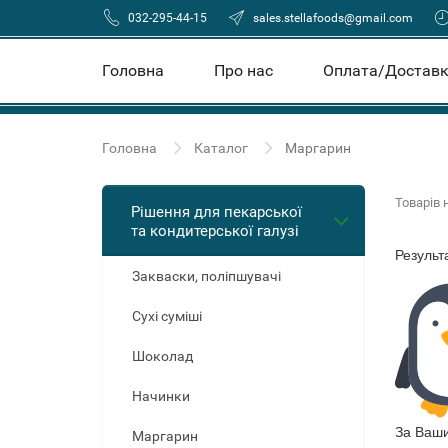
032-295-44-15
sales.stellafoods@gmail.com
Головна
Про нас
Оплата/Достав
Головна
Каталог
Маргарин
Товарів н
Рішення для пекарської
та кондитерської галузі
Результ
Закваски, поліпшувачі
Сухі суміші
Шоколад
Начинки
За Ваши
Маргарин