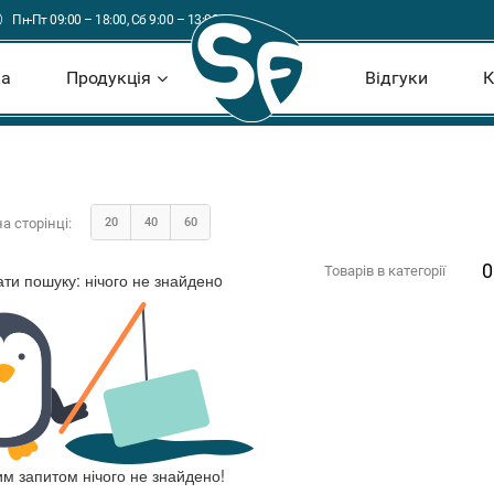
Пн-Пт 09:00 – 18:00, Сб 9:00 – 13:00
ка
Продукція
Відгуки
К
а сторінці:
20
40
60
0
Товарів в категорії
ати пошуку:
нічого не знайденo
м запитом нічого не знайдено!