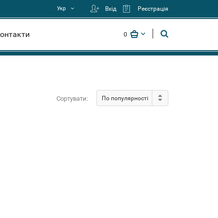
Укр
Вхід
Реєстрація
онтакти
0
Сортувати:
По популярності